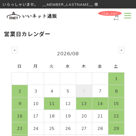
いらっしゃいませ。 __MEMBER_LASTNAME__ 様
__ITM_CNT__
営業日カレンダー
2026/08
日
月
火
水
木
金
土
1
2
3
4
5
6
7
8
9
10
11
12
13
14
15
16
17
18
19
20
21
22
23
24
25
26
27
28
29