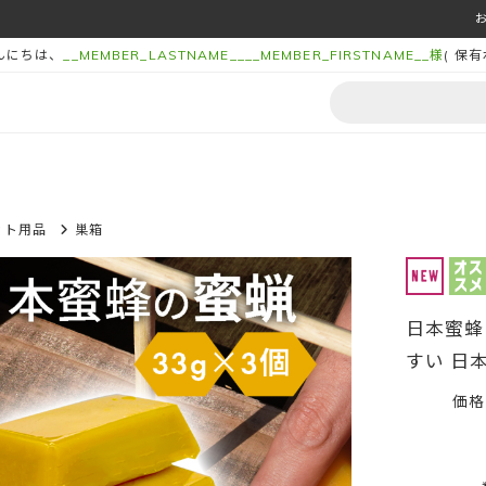
んにちは、
__MEMBER_LASTNAME__
__MEMBER_FIRSTNAME__
様
(
保有
ット用品
巣箱
日本蜜蜂
すい 日
価格