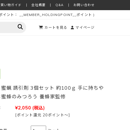
お買い物ガイド
会社概要
Q&A
お問い合わせ
ポイント：
__MEMBER_HOLDINGPOINT__
ポイント
)
カートを見る
マイページ
 蜜蝋 誘引剤 3個セット 約100ｇ 手に持ちや
本蜜蜂のみつろう 養蜂家監修
:
¥2,050
(税込)
[ポイント還元 20ポイント～]