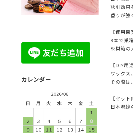
誘引効果
香りが強
【使用目
3本で巣
※巣箱の
【DIY用
ワックス
その際は
2026/08
【セット
日
月
火
水
木
金
土
日本蜜蜂の
1
2
3
4
5
6
7
8
9
10
11
12
13
14
15