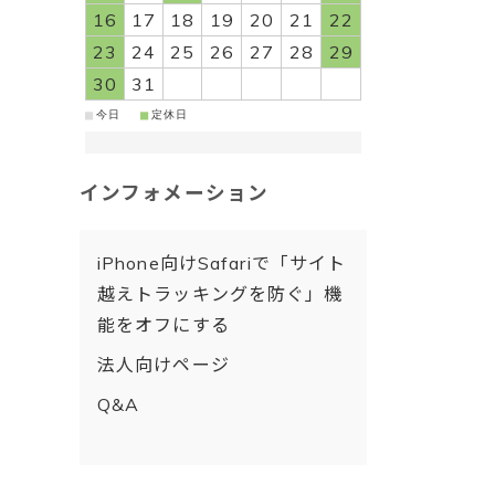
16
17
18
19
20
21
22
23
24
25
26
27
28
29
30
31
■
■
今日
定休日
インフォメーション
iPhone向けSafariで「サイト
越えトラッキングを防ぐ」機
能をオフにする
法人向けページ
Q&A