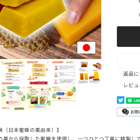
返品に
レビュ
蝋（日本蜜蜂の巣由来）】
の巣から採取した蜜蝋を使用し、一つひとつ丁寧に精製し